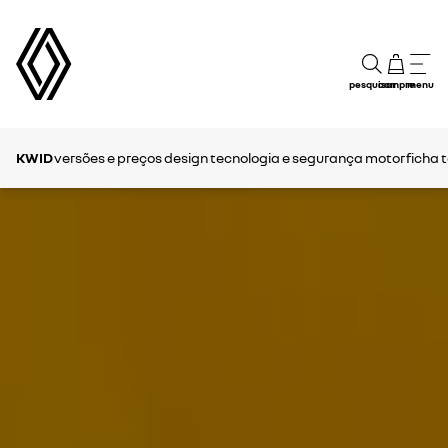
pesquisar
compre
menu
KWID
versões e preços
design
tecnologia e segurança
motor
ficha 