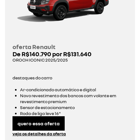
oferta Renault
De R$140.790 por R
$131.640
OROCH ICONIC 2025/2025
destaques do carro
Ar-condicionado automático e digital
Novo revestimento dos bancos com volante em
revestimento premium
Sensor de estacionamento
Roda de liga leve 16"
quero essa oferta
veja os detalhes da oferta