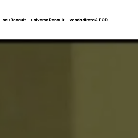
seu Renault
universo Renault
venda direta & PCD