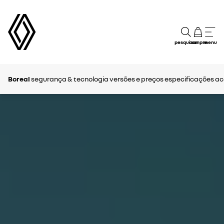
pesquisar
compre
menu
Boreal
segurança & tecnologia
versões e preços
especificações
ac