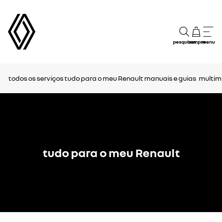
pesquisar
compre
menu
todos os serviços
tudo para o meu Renault
manuais e guias
multimí
tudo para o meu Renault