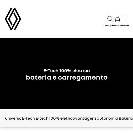
pesquisar
compre
menu
E-Tech 100% elétrico
bateria e carregamento
universo E-tech
E-tech 100% elétrico
vantagens
autonomia
Bateri