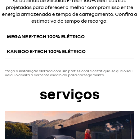
As baterias de veículos E-Tech 100% elétricos são
projetadas para oferecer o melhor compromisso entre
energia armazenada e tempo de carregamento. Confira a
estimativa do tempo de recarga:
MEGANE E-TECH 100% ELÉTRICO
KANGOO E-TECH 100% ELÉTRICO
tipo de
potência de
cabo
Ba
instalação
recarga
recomendado
te
*faça a instalação elétrica com um profissional e certifique-se que o seu
veículo aceita a corrente escolhida para carregamento.
50 km
tipo de
potência de
cabo
Ba
instalação
recarga
recomendado
ponto de
cabo modo 3
serviços
50 km
recarga
7.4 kW*
incluído na
1 hr
doméstico
compra
(1)
cabo modo 2
tomada
padrão
Cabo Modo 2
tomada
doméstica
3.7 kW
opcional ou
2 hrs 25 min
“Flexi-
doméstica
2.3 kW*
3 hrs 20 min
reforçada
“flexi-
(1)
Charger” em
padrão
(2)
charger”
(3)
acessórios
cabo modo 2
ponto de
tomada
cabo
“flexi-
recarga