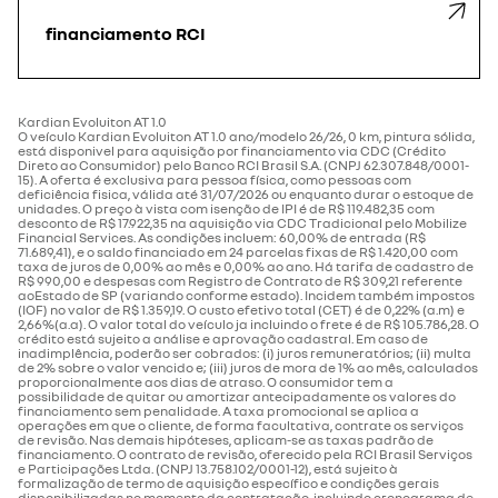
financiamento RCI
Kardian Evoluiton AT 1.0
O veículo Kardian Evoluiton AT 1.0 ano/modelo 26/26, 0 km, pintura sólida,
está disponivel para aquisição por financiamento via CDC (Crédito
Direto ao Consumidor) pelo Banco RCI Brasil S.A. (CNPJ 62.307.848/0001-
15). A oferta é exclusiva para pessoa física, como pessoas com
deficiência fisica, válida até 31/07/2026 ou enquanto durar o estoque de
unidades. O preço à vista com isenção de IPI é de R$ 119.482,35 com
desconto de R$ 17.922,35 na aquisição via CDC Tradicional pelo Mobilize
Financial Services. As condições incluem: 60,00% de entrada (R$
71.689,41), e o saldo financiado em 24 parcelas fixas de R$ 1.420,00 com
taxa de juros de 0,00% ao mês e 0,00% ao ano. Há tarifa de cadastro de
R$ 990,00 e despesas com Registro de Contrato de R$ 309,21 referente
aoEstado de SP (variando conforme estado). Incidem também impostos
(IOF) no valor de R$ 1.359,19. O custo efetivo total (CET) é de 0,22% (a.m) e
2,66%(a.a). O valor total do veículo ja incluindo o frete é de R$ 105.786,28. O
crédito está sujeito a análise e aprovação cadastral. Em caso de
inadimplência, poderão ser cobrados: (i) juros remuneratórios; (ii) multa
de 2% sobre o valor vencido e; (iii) juros de mora de 1% ao mês, calculados
proporcionalmente aos dias de atraso. O consumidor tem a
possibilidade de quitar ou amortizar antecipadamente os valores do
financiamento sem penalidade. A taxa promocional se aplica a
operações em que o cliente, de forma facultativa, contrate os serviços
de revisão. Nas demais hipóteses, aplicam-se as taxas padrão de
financiamento. O contrato de revisão, oferecido pela RCI Brasil Serviços
e Participações Ltda. (CNPJ 13.758.102/0001-12), está sujeito à
formalização de termo de aquisição específico e condições gerais
disponibilizadas no momento da contratação, incluindo cronograma de