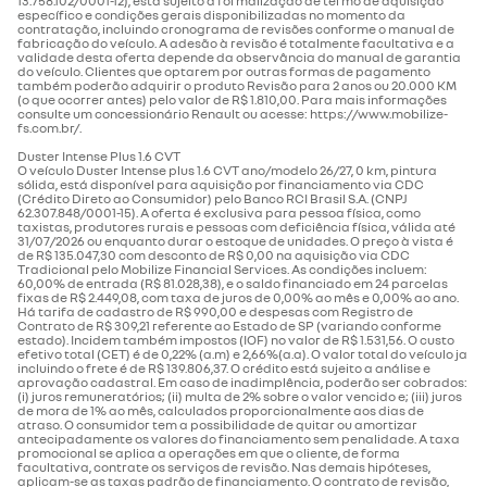
13.758.102/0001-12), está sujeito à formalização de termo de aquisição
específico e condições gerais disponibilizadas no momento da
contratação, incluindo cronograma de revisões conforme o manual de
fabricação do veículo. A adesão à revisão é totalmente facultativa e a
validade desta oferta depende da observância do manual de garantia
do veículo. Clientes que optarem por outras formas de pagamento
também poderão adquirir o produto Revisão para 2 anos ou 20.000 KM
(o que ocorrer antes) pelo valor de R$ 1.810,00. Para mais informações
consulte um concessionário Renault ou acesse: https://www.mobilize-
fs.com.br/.
Duster Intense Plus 1.6 CVT
O veículo Duster Intense plus 1.6 CVT ano/modelo 26/27, 0 km, pintura
sólida, está disponível para aquisição por financiamento via CDC
(Crédito Direto ao Consumidor) pelo Banco RCI Brasil S.A. (CNPJ
62.307.848/0001-15). A oferta é exclusiva para pessoa física, como
taxistas, produtores rurais e pessoas com deficiência física, válida até
31/07/2026 ou enquanto durar o estoque de unidades. O preço à vista é
de R$ 135.047,30 com desconto de R$ 0,00 na aquisição via CDC
Tradicional pelo Mobilize Financial Services. As condições incluem:
60,00% de entrada (R$ 81.028,38), e o saldo financiado em 24 parcelas
fixas de R$ 2.449,08, com taxa de juros de 0,00% ao mês e 0,00% ao ano.
Há tarifa de cadastro de R$ 990,00 e despesas com Registro de
Contrato de R$ 309,21 referente ao Estado de SP (variando conforme
estado). Incidem também impostos (IOF) no valor de R$ 1.531,56. O custo
efetivo total (CET) é de 0,22% (a.m) e 2,66%(a.a). O valor total do veículo ja
incluindo o frete é de R$ 139.806,37. O crédito está sujeito a análise e
aprovação cadastral. Em caso de inadimplência, poderão ser cobrados:
(i) juros remuneratórios; (ii) multa de 2% sobre o valor vencido e; (iii) juros
de mora de 1% ao mês, calculados proporcionalmente aos dias de
atraso. O consumidor tem a possibilidade de quitar ou amortizar
antecipadamente os valores do financiamento sem penalidade. A taxa
promocional se aplica a operações em que o cliente, de forma
facultativa, contrate os serviços de revisão. Nas demais hipóteses,
aplicam-se as taxas padrão de financiamento. O contrato de revisão,