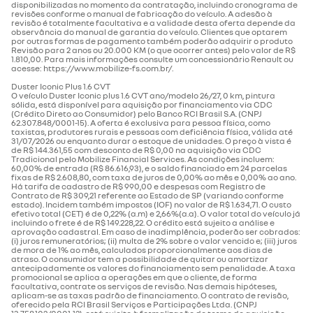
disponibilizadas no momento da contratação, incluindo cronograma de
revisões conforme o manual de fabricação do veículo. A adesão à
revisão é totalmente facultativa e a validade desta oferta depende da
observância do manual de garantia do veículo. Clientes que optarem
por outras formas de pagamento também poderão adquirir o produto
Revisão para 2 anos ou 20.000 KM (o que ocorrer antes) pelo valor de R$
1.810,00. Para mais informações consulte um concessionário Renault ou
acesse: https://www.mobilize-fs.com.br/.
Duster Iconic Plus 1.6 CVT
O veículo Duster Iconic plus 1.6 CVT ano/modelo 26/27, 0 km, pintura
sólida, está disponível para aquisição por financiamento via CDC
(Crédito Direto ao Consumidor) pelo Banco RCI Brasil S.A. (CNPJ
62.307.848/0001-15). A oferta é exclusiva para pessoa física, como
taxistas, produtores rurais e pessoas com deficiência física, válida até
31/07/2026 ou enquanto durar o estoque de unidades. O preço à vista é
de R$ 144.361,55 com desconto de R$ 0,00 na aquisição via CDC
Tradicional pelo Mobilize Financial Services. As condições incluem:
60,00% de entrada (R$ 86.616,93), e o saldo financiado em 24 parcelas
fixas de R$ 2.608,80, com taxa de juros de 0,00% ao mês e 0,00% ao ano.
Há tarifa de cadastro de R$ 990,00 e despesas com Registro de
Contrato de R$ 309,21 referente ao Estado de SP (variando conforme
estado). Incidem também impostos (IOF) no valor de R$ 1.634,71. O custo
efetivo total (CET) é de 0,22% (a.m) e 2,66%(a.a). O valor total do veículo já
incluindo o frete é de R$ 149.228,22. O crédito está sujeito a análise e
aprovação cadastral. Em caso de inadimplência, poderão ser cobrados:
(i) juros remuneratórios; (ii) multa de 2% sobre o valor vencido e; (iii) juros
de mora de 1% ao mês, calculados proporcionalmente aos dias de
atraso. O consumidor tem a possibilidade de quitar ou amortizar
antecipadamente os valores do financiamento sem penalidade. A taxa
promocional se aplica a operações em que o cliente, de forma
facultativa, contrate os serviços de revisão. Nas demais hipóteses,
aplicam-se as taxas padrão de financiamento. O contrato de revisão,
oferecido pela RCI Brasil Serviços e Participações Ltda. (CNPJ