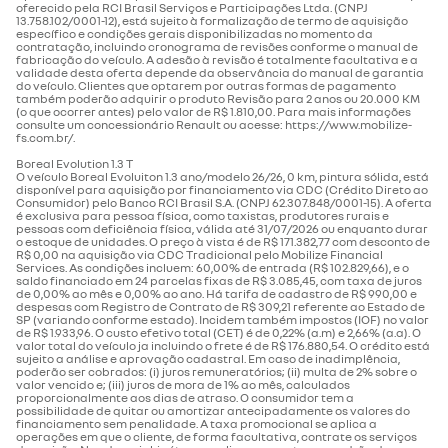
oferecido pela RCI Brasil Serviços e Participações Ltda. (CNPJ
13.758.102/0001-12), está sujeito à formalização de termo de aquisição
específico e condições gerais disponibilizadas no momento da
contratação, incluindo cronograma de revisões conforme o manual de
fabricação do veículo. A adesão à revisão é totalmente facultativa e a
validade desta oferta depende da observância do manual de garantia
do veículo. Clientes que optarem por outras formas de pagamento
também poderão adquirir o produto Revisão para 2 anos ou 20.000 KM
(o que ocorrer antes) pelo valor de R$ 1.810,00. Para mais informações
consulte um concessionário Renault ou acesse: https://www.mobilize-
fs.com.br/.
Boreal Evolution 1.3 T
O veículo Boreal Evoluiton 1.3 ano/modelo 26/26, 0 km, pintura sólida, está
disponível para aquisição por financiamento via CDC (Crédito Direto ao
Consumidor) pelo Banco RCI Brasil S.A. (CNPJ 62.307.848/0001-15). A oferta
é exclusiva para pessoa física, como taxistas, produtores rurais e
pessoas com deficiência física, válida até 31/07/2026 ou enquanto durar
o estoque de unidades. O preço à vista é de R$ 171.382,77 com desconto de
R$ 0,00 na aquisição via CDC Tradicional pelo Mobilize Financial
Services. As condições incluem: 60,00% de entrada (R$ 102.829,66), e o
saldo financiado em 24 parcelas fixas de R$ 3.085,45, com taxa de juros
de 0,00% ao mês e 0,00% ao ano. Há tarifa de cadastro de R$ 990,00 e
despesas com Registro de Contrato de R$ 309,21 referente ao Estado de
SP (variando conforme estado). Incidem também impostos (IOF) no valor
de R$ 1.933,96. O custo efetivo total (CET) é de 0,22% (a.m) e 2,66% (a.a). O
valor total do veículo ja incluindo o frete é de R$ 176.880,54. O crédito está
sujeito a análise e aprovação cadastral. Em caso de inadimplência,
poderão ser cobrados: (i) juros remuneratórios; (ii) multa de 2% sobre o
valor vencido e; (iii) juros de mora de 1% ao mês, calculados
proporcionalmente aos dias de atraso. O consumidor tem a
possibilidade de quitar ou amortizar antecipadamente os valores do
financiamento sem penalidade. A taxa promocional se aplica a
operações em que o cliente, de forma facultativa, contrate os serviços