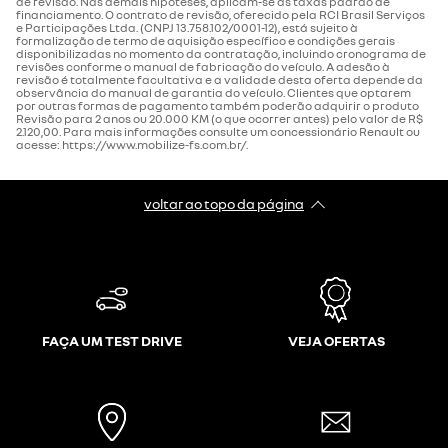
de revisão. Nas demais hipóteses, aplicam-se as taxas padrão de
financiamento. O contrato de revisão, oferecido pela RCI Brasil Serviços
e Participações Ltda. (CNPJ 13.758.102/0001-12), está sujeito à
formalização de termo de aquisição específico e condições gerais
disponibilizadas no momento da contratação, incluindo cronograma de
revisões conforme o manual de fabricação do veículo. A adesão à
revisão é totalmente facultativa e a validade desta oferta depende da
observância do manual de garantia do veículo. Clientes que optarem
por outras formas de pagamento também poderão adquirir o produto
Revisão para 2 anos ou 20.000 KM (o que ocorrer antes) pelo valor de R$
2.120,00. Para mais informações consulte um concessionário Renault ou
acesse: https://www.mobilize-fs.com.br/.
voltar ao topo da página
FAÇA UM TEST DRIVE
VEJA OFERTAS