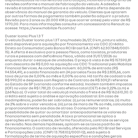
revisões conforme o manual de fabricação do veículo. A adesão à
revisão é totalmente facultativa e a validade desta oferta depende da
observância do manual de garantia do veículo. Clientes que optarem
por outras formas de pagamento também poderão adquirir o produto
Revisão para 2 anos ou 20.000 KM (o que ocorrer antes) pelo valor de R$
1.970,00. Para mais informações consulte um concessionário Renault ou
acesse: https://www.mobilize-fs.com.br/
Duster Iconic Plus 1.3 T
O veículo Duster Iconic plus 1.3T ano/modelo 26/27, 0 km, pintura sólida,
está disponível para aquisição por financiamento via CDC (Crédito
Direto ao Consumidor) pelo Banco RCI Brasil S.A. (CNPJ 62.307.848/0001-
15). A oferta é exclusiva para pessoa física, como taxistas, produtores
rurais e pessoas com deficiência física, válida até 31/07/2026 ou
enquanto durar o estoque de unidades. O preço à vista é de R$ 157.590,81
com desconto de R$ 0,00 na aquisição via CDC Tradicional pelo Mobilize
Financial Services. As condições incluem: 60,00% de entrada (R$
94.554,49), e o saldo financiado em 24 parcelas fixas de R$ 2.835,66, com
taxa de juros de 0,00% ao mês e 0,00% ao ano. Há tarifa de cadastro de
R$ 990,00 e despesas com Registro de Contrato de R$ 309,21 referente
ao Estado de SP (variando conforme estado). Incidem também impostos
(IOF) no valor de R$ 1.781,23. O custo efetivo total (CET) é de 0,22% (a.m) e
2,66%(a.a). O valor total do veículo já incluindo o frete é de R$ 162.610,30. O
crédito está sujeito a análise e aprovação cadastral. Em caso de
inadimplência, poderão ser cobrados: (i) juros remuneratórios; (ii) multa
de 2% sobre o valor vencido e; (iii) juros de mora de 1% ao mês, calculados
proporcionalmente aos dias de atraso. O consumidor tem a
possibilidade de quitar ou amortizar antecipadamente os valores do
financiamento sem penalidade. A taxa promocional se aplica a
operações em que o cliente, de forma facultativa, contrate os serviços
de revisão. Nas demais hipóteses, aplicam-se as taxas padrão de
financiamento. O contrato de revisão, oferecido pela RCI Brasil Serviços
e Participações Ltda. (CNPJ 13.758.102/0001-12), está sujeito à
formalização de termo de aquisição específico e condições gerais