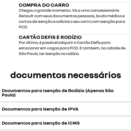
COMPRA DO CARRO
Chegou o grande momento. Vá a uma concessionária
Renault com seus documentos pessoais, laudo médico e
cartas de isenção e solicite o seu carro com isenção para
PCD.
CARTÃO DEFIS E RODÍZIO
Por último, é possível adquirir o Cartão Defis para
estacionar em vagas para PCD. E também, na cidade de
São Paulo, ter isenção no rodízio.
documentos necessários
Documentos para Isenção de Rodízio (Apenas São
Paulo)
Documentos para isenção de IPVA
• Preencher requerimento para autorização especial fornecido pela
CET.
Documentos para isenção de ICMS
• Preencher Kit de requerimento em 3 vias de isenção de IPVA.
• Copia Autenticada do laudo medico e CNH (Detran).