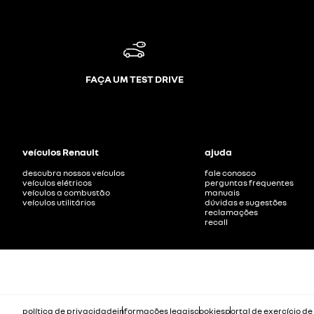
FAÇA UM TEST DRIVE
veículos Renault
ajuda
descubra nossos veículos
fale conosco
veículos elétricos
perguntas frequentes
veículos a combustão
manuais
veículos utilitários
dúvidas e sugestões
reclamações
recall
política de privacidade
informações legais
cookies
portal de exercício de