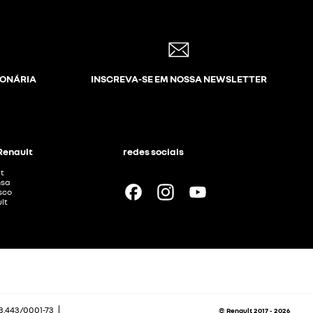
IONÁRIA
INSCREVA-SE EM NOSSA NEWSLETTER
 Renault
redes sociais
t
nsa
sco
lt
13.443/0001-73
© Renault 2017 - 2026