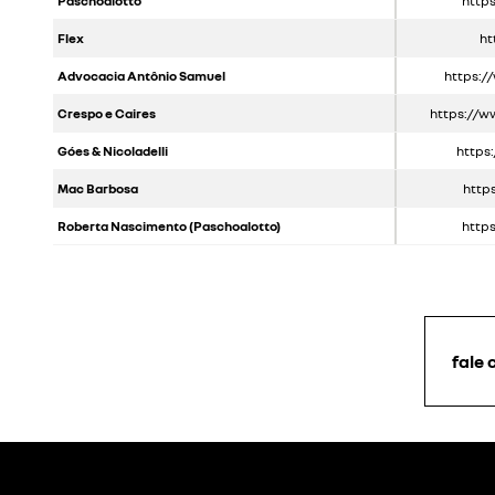
Paschoalotto
http
Flex
ht
Advocacia Antônio Samuel
https:/
Crespo e Caires
https://
Góes & Nicoladelli
https
Mac Barbosa
http
Roberta Nascimento (Paschoalotto)
http
fale