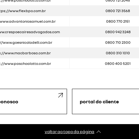
s://www.paschoalotto.com.br
0800 721 2045
tps://www.flexbpo.com.br
0800 721 3568
/www.advantoniosamuel.com.br
0800 770 2151
www.crespoecairesadvogados.com
0800 942 3248
://www.goesnicoladelli.com.br
0800 710 2300
s://www.macbarbosa.com.br
0800 310 1010
s://www.paschoalotto.com.br
0800 400 5201
 conosco
portal do cliente
voltar ao topo da página