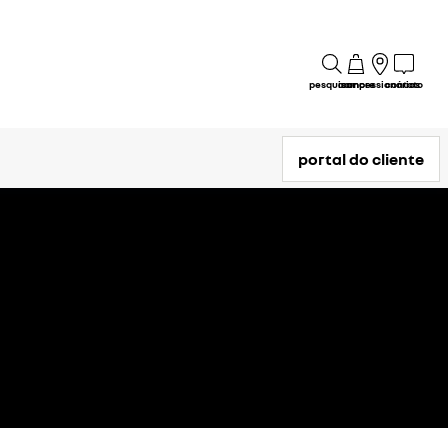
pesquisar
compre
concessionárias
contato
portal do cliente