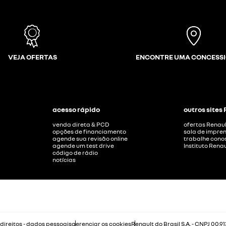
VEJA OFERTAS
ENCONTRE UMA CONCESS
acesso rápido
outros sites
venda direta & PCD
ofertas Renaul
opções de financiamento
sala de impre
agende sua revisão online
trabalhe cono
agende um test drive
Instituto Renau
código de rádio
notícias
 direitos - dados pessoais
gerenciar os cookies
Renault do Brasil S.A. - CNPJ 00.9