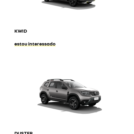
KWID
estou interessado
DUSTER