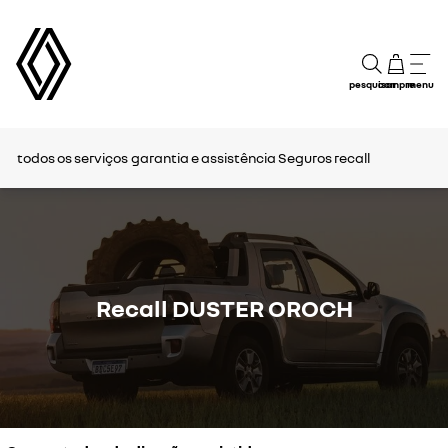
pesquisar
compre
menu
todos os serviços
garantia e assistência
Seguros
recall
Recall DUSTER OROCH