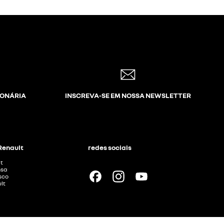
IONÁRIA
INSCREVA-SE EM NOSSA NEWSLETTER
 Renault
redes sociais
t
nsa
sco
lt