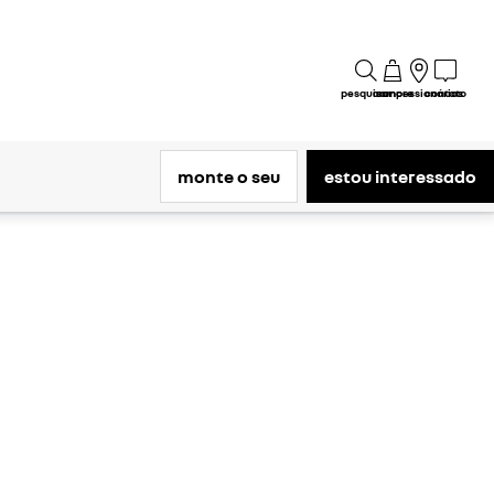
pesquisar
compre
concessionárias
contato
monte o seu
estou interessado