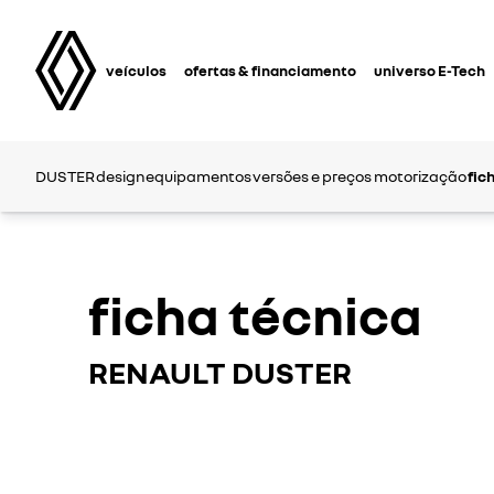
veículos
ofertas & financiamento
universo E-Tech
DUSTER
design
equipamentos
versões e preços
motorização
fic
ficha técnica
RENAULT DUSTER