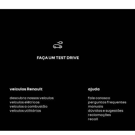
FAÇA UM TEST DRIVE
veículos Renault
ajuda
descubra nossos veículos
fale conosco
veículos elétricos
perguntas frequentes
veículos a combustão
manuais
veículos utilitários
dúvidas e sugestões
reclamações
recall