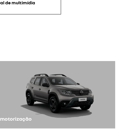
l de multimídia
motorização