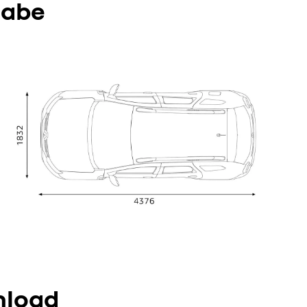
cabe
nload