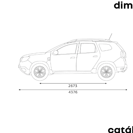
dim
catá