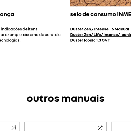
rança
selo de consumo INM
 indicações de itens
Duster Zen / Intense 1.6 Manual
por exemplo, sistema de controle
Duster Zen/ Life/ Intense/ Iconi
tecnologias.
Duster Iconic 1.3 CVT
outros manuais