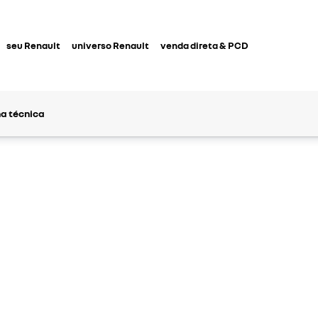
seu Renault
universo Renault
venda direta & PCD
ha técnica