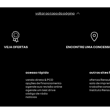
voltar ao topo da página
VEJA OFERTAS
ENCONTRE UMA CONCESS
acesso rápido
outros sites
venda direta & PCD
ofertas Renaul
opções de financiamento
sala de impre
agende sua revisão online
trabalhe cono
agende um test drive
Instituto Renau
código de rádio
notícias