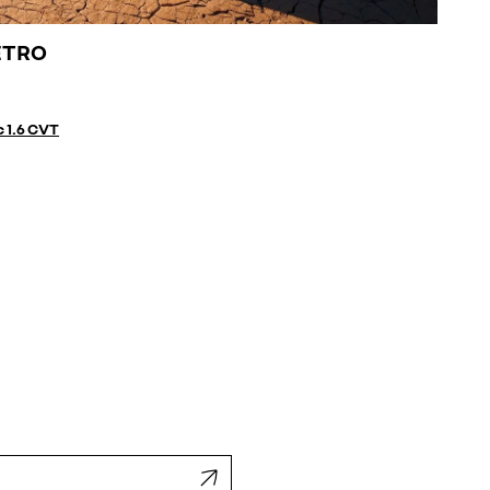
ETRO
c 1.6 CVT